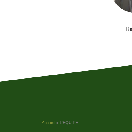
Ri
Accueil
»
L’EQUIPE